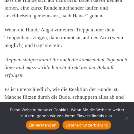
dass die Hunde sich auf
neutralem Boden
davor kennen
lernen, eine kurze Runde miteinander laufen und
anschließend gemeinsam „nach Hause“ gehen.
Wenn die Hunde Angst vor euren Treppen oder dem
Treppenhaus zeigen, dann nimmt sie auf den Arm (wenn
möglich) und tragt sie rein.
Treppen steigen könnt ihr auch die kommenden Tage noch
üben und muss wirklich nicht direkt bei der Ankunft
erfolgen.
Es ist unterschiedlich, wie die Reaktion der Hunde ist.
Manche flitzen durch die Bude, schnuppern alles ab und
manche verkriechen sich hinter dem Sofa und wollen
Diese Website benutzt Cookies. Wenn Sie die Website weiter
weder trinken noch essen. Wichtig ist das TRINKEN und
nutzen, gehen wir von Ihrem Einverständnis aus.
die Höhle für die Hunde bereitstehen, wenn ihr zum ersten
Einverstanden
Datenschutzerklärung
Mal daheim reinkommt.