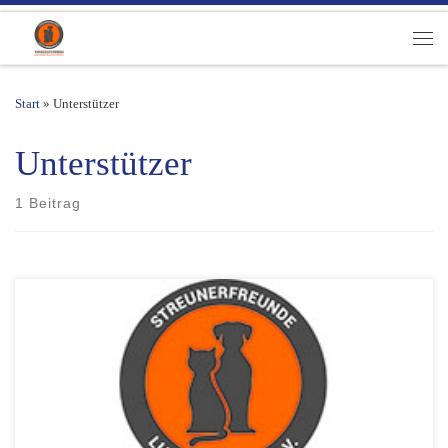
Zum Inhalt springen
Men
Start
»
Unterstützer
Unterstützer
1 Beitrag
Bliss Grafik | Wohlfühloase Hund und Mensch - Bed & Breakfast -
Freilauf-Zone - St. Gallen | Frank Sieber Photography