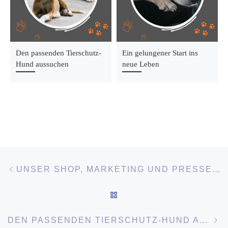
Den passenden Tierschutz-
Ein gelungener Start ins
Hund aussuchen
neue Leben
Beitragsnavigation
Vorheriger Beitrag
UNSER SHOP, MARKETING UND PRESSE / FILME, VIDEOS UND MEHR
ZURÜCK ZUR BEITRAGSLI
Nä
DEN PASSENDEN TIERSCHUTZ-HUND AUSSUCHEN